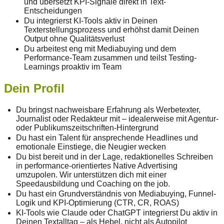
und übersetzt KPI-Signale direkt in Text-
Entscheidungen
Du integrierst KI-Tools aktiv in Deinen
Texterstellungsprozess und erhöhst damit Deinen
Output ohne Qualitätsverlust
Du arbeitest eng mit Mediabuying und dem
Performance-Team zusammen und teilst Testing-
Learnings proaktiv im Team
Dein Profil
Du bringst nachweisbare Erfahrung als Werbetexter,
Journalist oder Redakteur mit – idealerweise mit Agentur-
oder Publikumszeitschriften-Hintergrund
Du hast ein Talent für ansprechende Headlines und
emotionale Einstiege, die Neugier wecken
Du bist bereit und in der Lage, redaktionelles Schreiben
in performance-orientiertes Native Advertising
umzupolen. Wir unterstützen dich mit einer
Speedausbildung und Coaching on the job.
Du hast ein Grundverständnis von Mediabuying, Funnel-
Logik und KPI-Optimierung (CTR, CR, ROAS)
KI-Tools wie Claude oder ChatGPT integrierst Du aktiv in
Deinen Textalltag – als Hebel, nicht als Autopilot