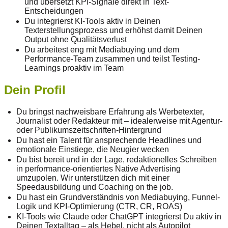
und übersetzt KPI-Signale direkt in Text-
Entscheidungen
Du integrierst KI-Tools aktiv in Deinen
Texterstellungsprozess und erhöhst damit Deinen
Output ohne Qualitätsverlust
Du arbeitest eng mit Mediabuying und dem
Performance-Team zusammen und teilst Testing-
Learnings proaktiv im Team
Dein Profil
Du bringst nachweisbare Erfahrung als Werbetexter,
Journalist oder Redakteur mit – idealerweise mit Agentur-
oder Publikumszeitschriften-Hintergrund
Du hast ein Talent für ansprechende Headlines und
emotionale Einstiege, die Neugier wecken
Du bist bereit und in der Lage, redaktionelles Schreiben
in performance-orientiertes Native Advertising
umzupolen. Wir unterstützen dich mit einer
Speedausbildung und Coaching on the job.
Du hast ein Grundverständnis von Mediabuying, Funnel-
Logik und KPI-Optimierung (CTR, CR, ROAS)
KI-Tools wie Claude oder ChatGPT integrierst Du aktiv in
Deinen Textalltag – als Hebel, nicht als Autopilot